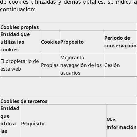
de cookies utilizadas y demás detalles, se indica a
continuación:
Cookies propias
Entidad que
Periodo de
utiliza las
Cookies
Propósito
conservación
cookies
Mejorar la
El propietario de
Propias
navegación de los
Cesión
esta web
usuarios
Cookies de terceros
Entidad
que
Más
utiliza
Propósito
información
las