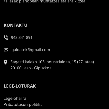
• Piezak planopean muntatzea eta eraikitzea
KONTAKTU
943 341 891
galdatek@gmail.com
Sagasti kaleko 103 industrialdea, 15 (27. atea)
20100 Lezo - Gipuzkoa
LEGE-LOTURAK
Lege-oharra
Pribatutasun-politika