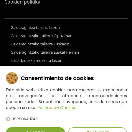
Cookien politika
Galdaragintza tailerra Lezon
Galdaragintzako tailerra Gipuzkoan
Galdaragintzako tailerra Euskadin
Galdaragintzako tailerra Euskal Herrian
Laser bidezko mozketa Lezon
Galdaragintzak Lezon
Galdaragintzak Gipuzkoan
Consentimiento de cookies
Laser bidezko ebaketa Gipuzkoan
Este sitio web utiliza cookies para mejorar su experiencia
Laser bidezko ebaketa Euskadin
de navegación y ofrecerle recomendaciones
personalizadas. Si continúa navegando, consideramos que
Galdarategiak Euskadin
acepta su uso.
Política de Cookies
PERSONALIZAR
© CALDERERÍA GALDATEK, S.L.L. - Eskubide guztiak erreserbatuta