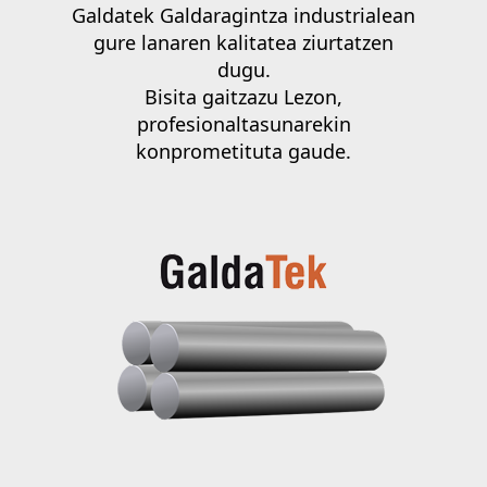
Galdatek Galdaragintza industrialean
gure lanaren kalitatea ziurtatzen
dugu.
Bisita gaitzazu
Lezo
n,
profesionaltasunarekin
konprometituta gaude.