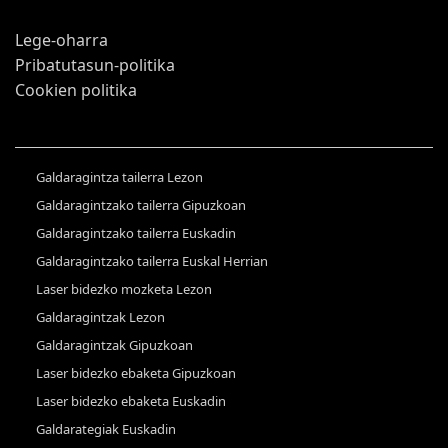
Lege-oharra
Pribatutasun-politika
Cookien politika
Galdaragintza tailerra Lezon
Galdaragintzako tailerra Gipuzkoan
Galdaragintzako tailerra Euskadin
Galdaragintzako tailerra Euskal Herrian
Laser bidezko mozketa Lezon
Galdaragintzak Lezon
Galdaragintzak Gipuzkoan
Laser bidezko ebaketa Gipuzkoan
Laser bidezko ebaketa Euskadin
Galdarategiak Euskadin