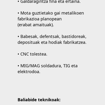
• Galdaragintza fina eta ertaina.
• Mota guztietako gai metalikoen
fabrikazioa planopean
(erabat amaituak).
• Babesak, defentsak, bastidoreak,
deposituak eta hodiak fabrikatzea.
• CNC tolestea.
• MIG/MAG soldadura, TIG eta
elektrodoa.
Baliabide teknikoak: