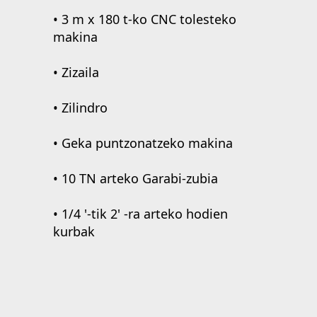
• 3 m x 180 t-ko CNC tolesteko
makina
• Zizaila
• Zilindro
• Geka puntzonatzeko makina
• 10 TN arteko Garabi-zubia
• 1/4 '-tik 2' -ra arteko hodien
kurbak