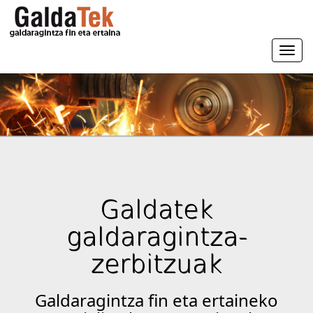
Togg
navi
Galdatek
galdaragintza-
zerbitzuak
Galdaragintza fin eta ertaineko