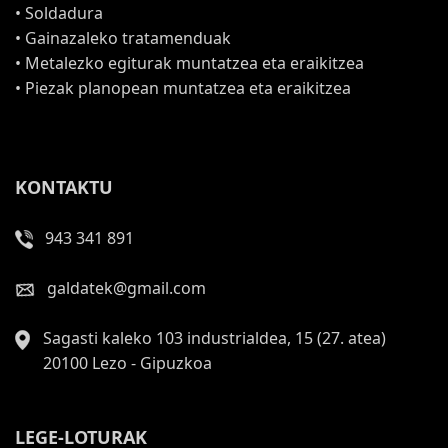
• Soldadura
• Gainazaleko tratamenduak
• Metalezko egiturak muntatzea eta eraikitzea
• Piezak planopean muntatzea eta eraikitzea
KONTAKTU
943 341 891
galdatek@gmail.com
Sagasti kaleko 103 industrialdea, 15 (27. atea)
20100 Lezo - Gipuzkoa
LEGE-LOTURAK