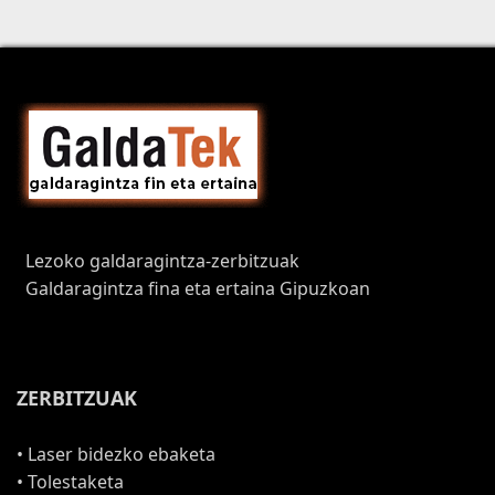
Lezoko galdaragintza-zerbitzuak
Galdaragintza fina eta ertaina Gipuzkoan
ZERBITZUAK
• Laser bidezko ebaketa
• Tolestaketa