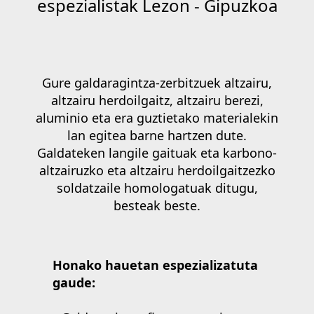
espezialistak Lezon - Gipuzkoa
Gure galdaragintza-zerbitzuek altzairu,
altzairu herdoilgaitz, altzairu berezi,
aluminio eta era guztietako materialekin
lan egitea barne hartzen dute.
Galdatek
en
langile gaituak
eta karbono-
altzairuzko eta altzairu herdoilgaitzezko
soldatzaile homologatuak ditugu,
besteak beste.
Honako hauetan espezializatuta
gaude: